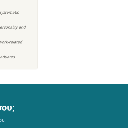
 systematic
rsonality and
 work-related
raduates.
σου;
ου.