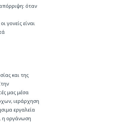
 απόρριψη: όταν
οι γονείς είναι
τά
σίας και της
Στην
τές μας μέσα
όχων, ιεράρχηση
σιμα εργαλεία
αι η οργάνωση