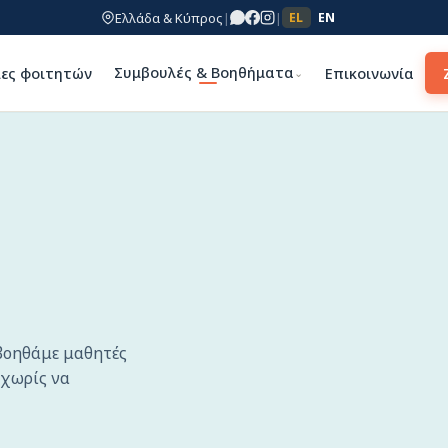
Ελλάδα & Κύπρος
|
|
EL
EN
Συμβουλές & Βοηθήματα
ίες φοιτητών
Επικοινωνία
⌄
βοηθάμε μαθητές
 χωρίς να