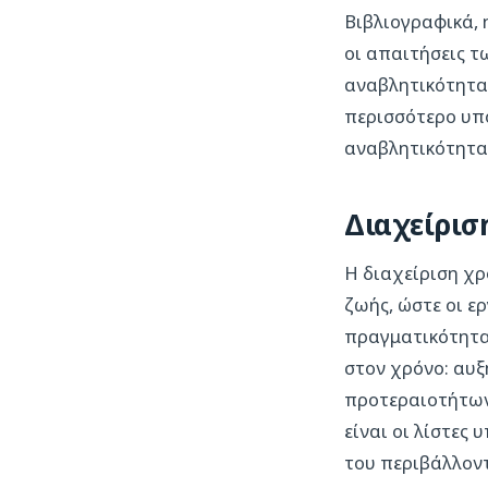
Βιβλιογραφικά, 
οι απαιτήσεις τ
αναβλητικότητα ω
περισσότερο υπ
αναβλητικότητας (
Διαχείρισ
Η διαχείριση χρ
ζωής, ώστε οι ε
πραγματικότητα 
στον χρόνο: αυξ
προτεραιοτήτων
είναι οι λίστες
του περιβάλλοντ