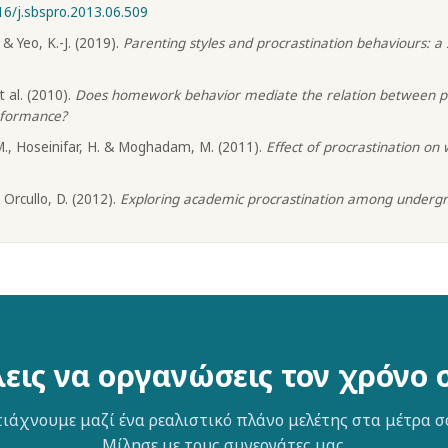
16/j.sbspro.2013.06.509
& Yeo, K.-J. (2019).
Parenting styles and procrastination behaviours: a
t al. (2010).
Does homework behavior mediate the relation between pe
rformance?
M., Hoseinifar, H. & Moghadam, M. (2011).
Effect of procrastination on
 Orcullo, D. (2012).
Exploring academic procrastination among underg
εις να οργανώσεις τον χρόνο 
ιάχνουμε μαζί ένα ρεαλιστικό πλάνο μελέτης στα μέτρα σ
Μίλησε με τους συνεργάτες μας.