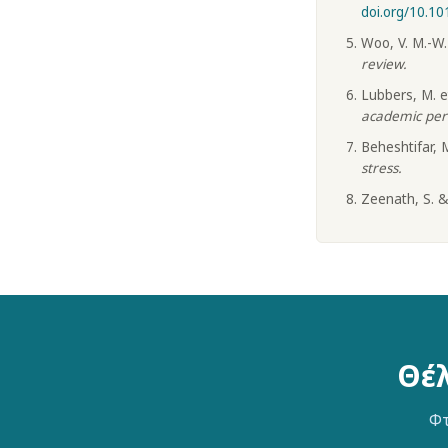
doi.org/10.10
Woo, V. M.-W. 
review.
Lubbers, M. e
academic pe
Beheshtifar, 
stress.
Zeenath, S. &
Θέλ
Φτ