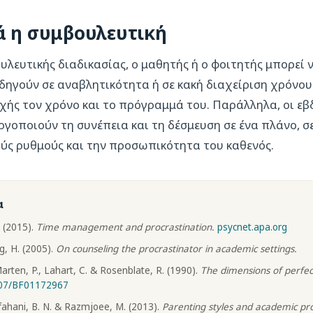
ά η συμβουλευτική
λευτικής διαδικασίας, ο μαθητής ή ο φοιτητής μπορεί ν
οδηγούν σε αναβλητικότητα ή σε κακή διαχείριση χρόνου
χής τον χρόνο και το πρόγραμμά του. Παράλληλα, οι εβ
ργοποιούν τη συνέπεια και τη δέσμευση σε ένα πλάνο, 
ύς ρυθμούς και την προσωπικότητα του καθενός.
α
 (2015).
Time management and procrastination.
psycnet.apa.org
, H. (2005).
On counseling the procrastinator in academic settings.
Marten, P., Lahart, C. & Rosenblate, R. (1990).
The dimensions of perfec
007/BF01172967
sfahani, B. N. & Razmjoee, M. (2013).
Parenting styles and academic pro