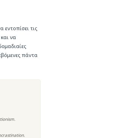
α εντοπίσει τις
 και να
δομαδιαίες
σεβόμενες πάντα
tionism.
crastination.