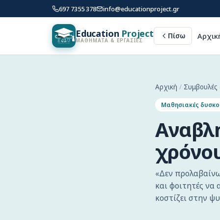
697 7355 378
info@educationproject.gr
Education
Project
Αρχικ
Πίσω
ΜΑΘΗΜΑΤΑ & ΕΡΓΑΣΙΕΣ
Αρχική
/
Συμβουλές
Μαθησιακές δυσκο
Αναβλη
χρόνο
«Δεν προλαβαίν
και φοιτητές να 
κοστίζει στην ψυ