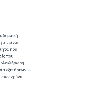
καδημαϊκή
ητής είναι
ότητα που
τές που
ν ολοκλήρωση
ασία εξετάσεων —
χάνουν χρόνο