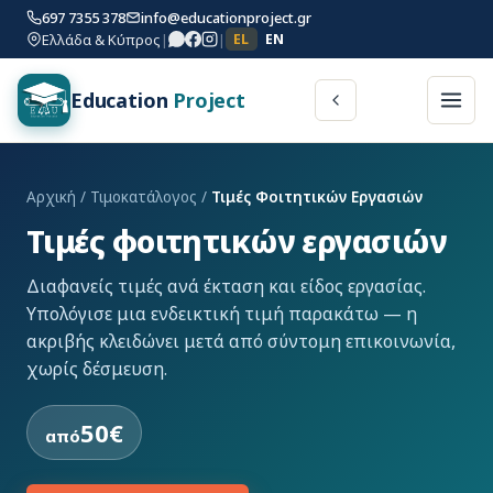
697 7355 378
info@educationproject.gr
Ελλάδα & Κύπρος
|
|
EL
EN
Education
Project
Αρχική
/
Τιμοκατάλογος
/
Τιμές Φοιτητικών Εργασιών
Τιμές φοιτητικών εργασιών
Διαφανείς τιμές ανά έκταση και είδος εργασίας.
Υπολόγισε μια ενδεικτική τιμή παρακάτω — η
ακριβής κλειδώνει μετά από σύντομη επικοινωνία,
χωρίς δέσμευση.
50€
από